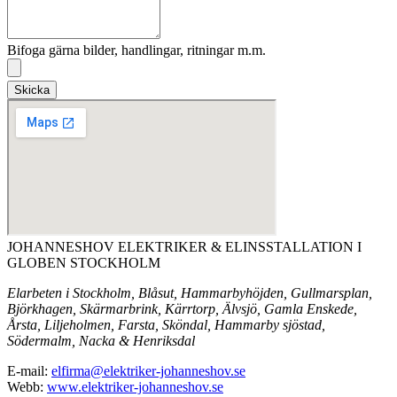
Bifoga gärna bilder, handlingar, ritningar m.m.
Skicka
JOHANNESHOV ELEKTRIKER & ELINSSTALLATION I
GLOBEN STOCKHOLM
Elarbeten i Stockholm, Blåsut, Hammarbyhöjden, Gullmarsplan,
Björkhagen, Skärmarbrink, Kärrtorp, Älvsjö, Gamla Enskede,
Årsta, Liljeholmen, Farsta, Sköndal, Hammarby sjöstad,
Södermalm, Nacka & Henriksdal
E-mail:
elfirma@elektriker-johanneshov.se
Webb:
www.elektriker-johanneshov.se