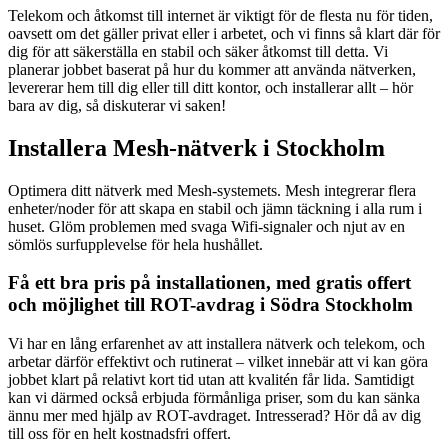
Telekom och åtkomst till internet är viktigt för de flesta nu för tiden,
oavsett om det gäller privat eller i arbetet, och vi finns så klart där för
dig för att säkerställa en stabil och säker åtkomst till detta. Vi
planerar jobbet baserat på hur du kommer att använda nätverken,
levererar hem till dig eller till ditt kontor, och installerar allt – hör
bara av dig, så diskuterar vi saken!
Installera Mesh-nätverk i Stockholm
Optimera ditt nätverk med Mesh-systemets. Mesh integrerar flera
enheter/noder för att skapa en stabil och jämn täckning i alla rum i
huset. Glöm problemen med svaga Wifi-signaler och njut av en
sömlös surfupplevelse för hela hushållet.
Få ett bra pris på installationen, med gratis offert
och möjlighet till ROT-avdrag i Södra Stockholm
Vi har en lång erfarenhet av att installera nätverk och telekom, och
arbetar därför effektivt och rutinerat – vilket innebär att vi kan göra
jobbet klart på relativt kort tid utan att kvalitén får lida. Samtidigt
kan vi därmed också erbjuda förmånliga priser, som du kan sänka
ännu mer med hjälp av ROT-avdraget. Intresserad? Hör då av dig
till oss för en helt kostnadsfri offert.