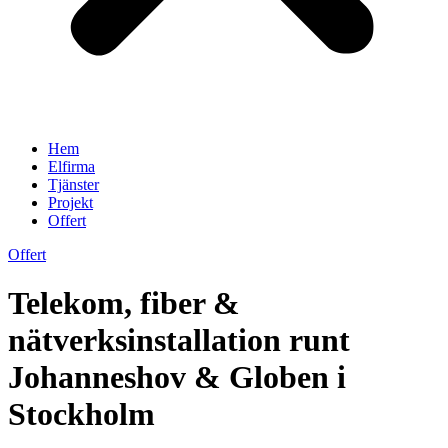
Hem
Elfirma
Tjänster
Projekt
Offert
Offert
Telekom, fiber &
nätverksinstallation runt
Johanneshov & Globen i
Stockholm