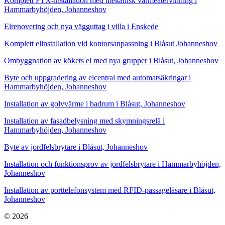
Komplett FTX-installation med mekanisk värmeåtervinning i
Hammarbyhöjden, Johanneshov
Elrenovering och nya vägguttag i villa i Enskede
Komplett elinstallation vid kontorsanpassning i Blåsut Johanneshov
Ombyggnation av kökets el med nya grupper i Blåsut, Johanneshov
Byte och uppgradering av elcentral med automatsäkringar i
Hammarbyhöjden, Johanneshov
Installation av golvvärme i badrum i Blåsut, Johanneshov
Installation av fasadbelysning med skymningsrelä i
Hammarbyhöjden, Johanneshov
Byte av jordfelsbrytare i Blåsut, Johanneshov
Installation och funktionsprov av jordfelsbrytare i Hammarbyhöjden,
Johanneshov
Installation av porttelefonsystem med RFID-passageläsare i Blåsut,
Johanneshov
© 2026