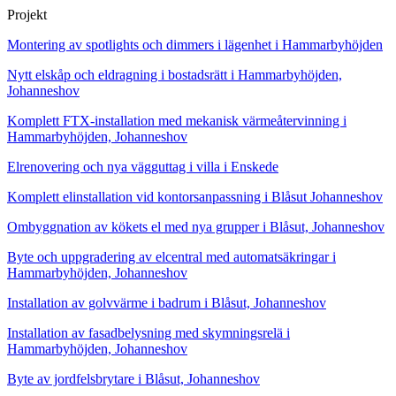
Projekt
Montering av spotlights och dimmers i lägenhet i Hammarbyhöjden
Nytt elskåp och eldragning i bostadsrätt i Hammarbyhöjden,
Johanneshov
Komplett FTX-installation med mekanisk värmeåtervinning i
Hammarbyhöjden, Johanneshov
Elrenovering och nya vägguttag i villa i Enskede
Komplett elinstallation vid kontorsanpassning i Blåsut Johanneshov
Ombyggnation av kökets el med nya grupper i Blåsut, Johanneshov
Byte och uppgradering av elcentral med automatsäkringar i
Hammarbyhöjden, Johanneshov
Installation av golvvärme i badrum i Blåsut, Johanneshov
Installation av fasadbelysning med skymningsrelä i
Hammarbyhöjden, Johanneshov
Byte av jordfelsbrytare i Blåsut, Johanneshov