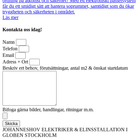
ordning på åtkomst och säkerhet? Med ett elektroniskt passersystem
får du ett smidigt sätt att hantera soprummet, samtidigt som du ökar
tryggheten och säkerheten i området.
Läs mer
Kontakta oss idag!
Namn
Telefon
Email
Adress + Ort
Beskriv ert behov, förutsättningar, antal m2 & önskat startdatum
Bifoga gärna bilder, handlingar, ritningar m.m.
Skicka
JOHANNESHOV ELEKTRIKER & ELINSSTALLATION I
GLOBEN STOCKHOLM