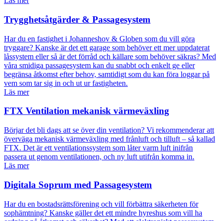
Läs mer
Trygghetsåtgärder & Passagesystem
Har du en fastighet i Johanneshov & Globen som du vill göra
tryggare? Kanske är det ett garage som behöver ett mer uppdaterat
låssystem eller så är det förråd och källare som behöver säkras? Med
våra smidiga passagesystem kan du snabbt och enkelt ge eller
begränsa åtkomst efter behov, samtidigt som du kan föra loggar på
vem som tar sig in och ut ur fastigheten.
Läs mer
FTX Ventilation mekanisk värmeväxling
Börjar det bli dags att se över din ventilation? Vi rekommenderar att
överväga mekanisk värmeväxling med frånluft och tilluft – så kallad
FTX. Det är ett ventilationssystem som låter varm luft inifrån
passera ut genom ventilationen, och ny luft utifrån komma in.
Läs mer
Digitala Soprum med Passagesystem
Har du en bostadsrättsförening och vill förbättra säkerheten för
sophämtning? Kanske gäller det ett mindre hyreshus som vill ha