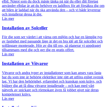
elbil. Något som du dock måste tänka på när du eller ditt företag
använder elbilar är att du behöver en laddbox för att försäkra dig om
att bilen är laddad när du ska använda den – och vi både levererar
och installerar dessa åt dig.
Läs mer
Installation av Solceller
För dig som ser värdet i att värna om miljön och har en lämplig typ
av fastighet med passande läge är det en bra idé att får solceller och
solfångare monterade. Hör av dig till oss, så planerar vi uppdraget
tillsammans med dig och ger dig en gratis offert.
Läs mer
Installation av Vitvaror
Vitvaror och andra typer av installationer som kan anses vara fasta
har du som inte är behörig elektriker inte rätt att utföra enligt svensk
lag. Vi har den behörighet, erfarenhet och kunskap som krävs, och
hjälper dig att få dina vitvaror installerade – och kan med vårt
nätverk av snickare och rörmokare även få jobbet gjort när deras
kompetenser krävs.
Läs mer