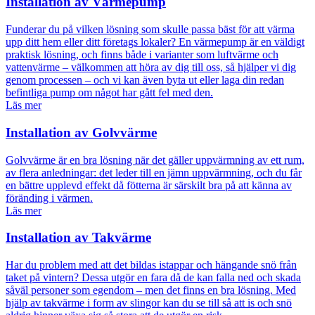
Installation av Värmepump
Funderar du på vilken lösning som skulle passa bäst för att värma
upp ditt hem eller ditt företags lokaler? En värmepump är en väldigt
praktisk lösning, och finns både i varianter som luftvärme och
vattenvärme – välkommen att höra av dig till oss, så hjälper vi dig
genom processen – och vi kan även byta ut eller laga din redan
befintliga pump om något har gått fel med den.
Läs mer
Installation av Golvvärme
Golvvärme är en bra lösning när det gäller uppvärmning av ett rum,
av flera anledningar: det leder till en jämn uppvärmning, och du får
en bättre upplevd effekt då fötterna är särskilt bra på att känna av
föränding i värmen.
Läs mer
Installation av Takvärme
Har du problem med att det bildas istappar och hängande snö från
taket på vintern? Dessa utgör en fara då de kan falla ned och skada
såväl personer som egendom – men det finns en bra lösning. Med
hjälp av takvärme i form av slingor kan du se till så att is och snö