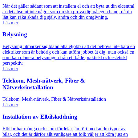
När det gäller sådant som att installera el och att byta ut din elcentral
är det absolut inte något som du ska prova dig på egen hand, då du
lätt kan råka skada dig själv, andra och din omgivning.
Läs mer
Belysning
Belysning utmärker sig bland alla eljobb i att det behövs inte bara en
elektriker som är behörig och kan utföra jobbet åt dig, utan också en
som kan planera belysningen från ett både praktiskt och estetiskt
perspektiv.
Läs mer
Telekom, Mesh-nätverk, Fiber &
Nätverksinstallation
Telekom, Mesh-nätverk, Fiber & Nätverksinstallation
Läs mer
Installation av Elbilsladdning
Elbilar har många och stora fördelar jämfört med andra typer av
bilar, och det är därför allt vanligare att folk väljer att köra just en