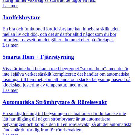
aldrig hinner växa sig så stora att de utgör en risk.
Läs mer
Jordfelsbrytare
En bra och funktionell jordfelsbrytare kan innebära skillnaden
mellan liv och död, och det är därför alltid något som du bör
prioritera, oavsett om det gäller i hemmet eller på företaget.
Läs mer
Smarta Hem + Fjärrstyrning
Vissa är inte helt bekanta med begreppet “smarta hem”, men det är
inte i själva verket särskilt komplicerat: det handlar om automatiska
lösningar till hemmet, som att tända och släcka belysning baserat på
klockslag, justering av temperatur, med mera.
Läs mer
Automatiska Strömbrytare & Rörelsevakt
En smidig lösning till belysningen i situationer där du kanske inte
lätt har tillgång till någon strömbrytare är att automatisera
belysningen och koppla den till en rörelsevakt, så att det automatiskt
tänds när du rör dig framför rörelsevakten.