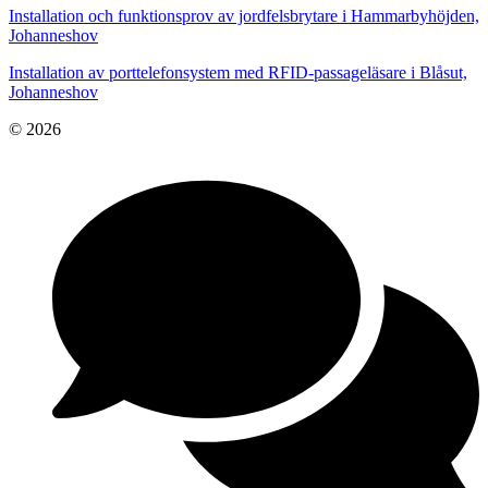
Installation och funktionsprov av jordfelsbrytare i Hammarbyhöjden,
Johanneshov
Installation av porttelefonsystem med RFID-passageläsare i Blåsut,
Johanneshov
© 2026