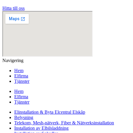
Hitta till oss
Navigering
Hem
Elfirma
Tjänster
Hem
Elfirma
Tjänster
Elinstallation & Byta Elcentral Elskåp
Belysning
Telekom, Mesh-nätverk, Fiber & Nätverksinstallation
Installation av Elbilsladdning