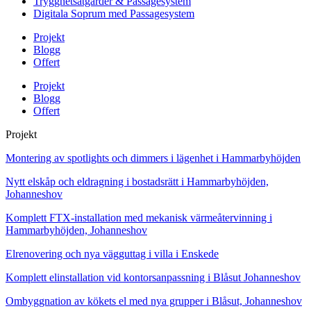
Trygghetsåtgärder & Passagesystem
Digitala Soprum med Passagesystem
Projekt
Blogg
Offert
Projekt
Blogg
Offert
Projekt
Montering av spotlights och dimmers i lägenhet i Hammarbyhöjden
Nytt elskåp och eldragning i bostadsrätt i Hammarbyhöjden,
Johanneshov
Komplett FTX-installation med mekanisk värmeåtervinning i
Hammarbyhöjden, Johanneshov
Elrenovering och nya vägguttag i villa i Enskede
Komplett elinstallation vid kontorsanpassning i Blåsut Johanneshov
Ombyggnation av kökets el med nya grupper i Blåsut, Johanneshov