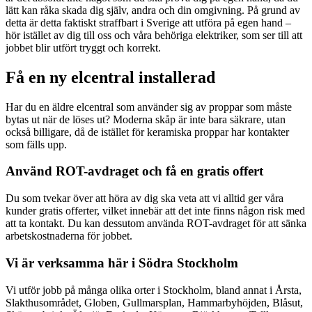
lätt kan råka skada dig själv, andra och din omgivning. På grund av
detta är detta faktiskt straffbart i Sverige att utföra på egen hand –
hör istället av dig till oss och våra behöriga elektriker, som ser till att
jobbet blir utfört tryggt och korrekt.
Få en ny elcentral installerad
Har du en äldre elcentral som använder sig av proppar som måste
bytas ut när de löses ut? Moderna skåp är inte bara säkrare, utan
också billigare, då de istället för keramiska proppar har kontakter
som fälls upp.
Använd ROT-avdraget och få en gratis offert
Du som tvekar över att höra av dig ska veta att vi alltid ger våra
kunder gratis offerter, vilket innebär att det inte finns någon risk med
att ta kontakt. Du kan dessutom använda ROT-avdraget för att sänka
arbetskostnaderna för jobbet.
Vi är verksamma här i Södra Stockholm
Vi utför jobb på många olika orter i Stockholm, bland annat i Årsta,
Slakthusområdet, Globen, Gullmarsplan, Hammarbyhöjden, Blåsut,