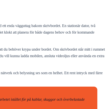
 ett enda vägguttag bakom skrivbordet. En stationär dator, två
är det klokt att planera för både dagens behov och för kommande
an att du behöver krypa under bordet. Om skrivbordet står mitt i rummet
 du vill kunna ladda mobilen, ansluta videoljus eller använda en extra
nätverk och belysning ses som en helhet. Ett rent intryck med färre
rbetet istället för på kablar, skuggor och överbelastade