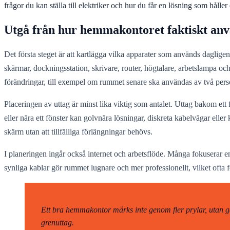
frågor du kan ställa till elektriker och hur du får en lösning som håller 
Utgå från hur hemmakontoret faktiskt an
Det första steget är att kartlägga vilka apparater som används daglig
skärmar, dockningsstation, skrivare, router, högtalare, arbetslampa oc
förändringar, till exempel om rummet senare ska användas av två pers
Placeringen av uttag är minst lika viktig som antalet. Uttag bakom ett f
eller nära ett fönster kan golvnära lösningar, diskreta kabelvägar elle
skärm utan att tillfälliga förlängningar behövs.
I planeringen ingår också internet och arbetsflöde. Många fokuserar e
synliga kablar gör rummet lugnare och mer professionellt, vilket ofta 
Ett bra hemmakontor märks inte genom fler prylar, utan gen
grenuttag.