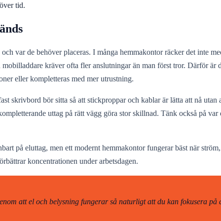
över tid.
vänds
en och var de behöver placeras. I många hemmakontor räcker det inte med
h mobilladdare kräver ofta fler anslutningar än man först tror. Därför 
oner eller kompletteras med mer utrustning.
ast skrivbord bör sitta så att stickproppar och kablar är lätta att nå ut
r kompletterande uttag på rätt vägg göra stor skillnad. Tänk också på var
nbart på eluttag, men ett modernt hemmakontor fungerar bäst när ström, 
förbättrar koncentrationen under arbetsdagen.
om att el och belysning fungerar så naturligt att du kan fokusera på a